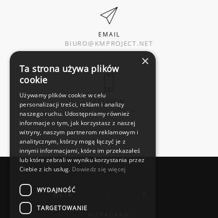
EMAIL
BIURO@KMPROJECT.NET
×
Ta strona używa plików
cookie
Używamy plików cookie w celu
TELEFON
personalizacji treści, reklam i analizy
+ 48 789 080 240
naszego ruchu. Udostępniamy również
informacje o tym, jak korzystasz z naszej
witryny, naszym partnerom reklamowym i
analitycznym, którzy mogą łączyć je z
innymi informacjami, które im przekazałeś
lub które zebrali w wyniku korzystania przez
Ciebie z ich usług.
Dowiedz się więcej
WYDAJNOŚĆ
META
X
TARGETOWANIE
INSTAGRAM