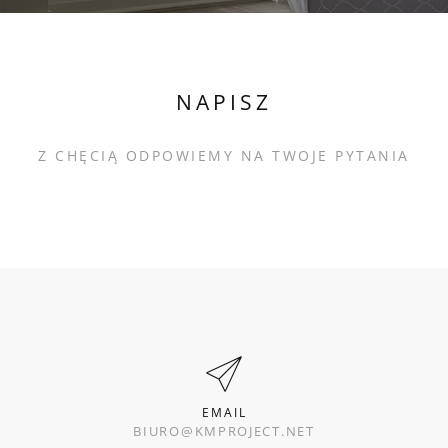
NAPISZ
Z CHĘCIĄ ODPOWIEMY NA TWOJE PYTANIA
EMAIL
BIURO@KMPROJECT.NET