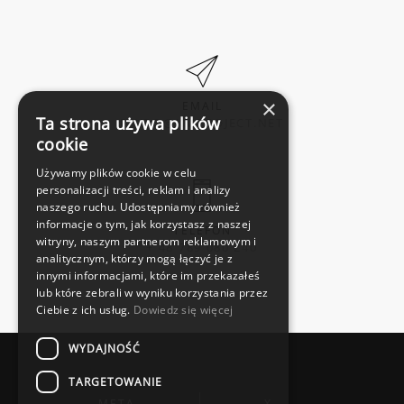
×
EMAIL
Ta strona używa plików
BIURO@KMPROJECT.NET
cookie
Używamy plików cookie w celu
personalizacji treści, reklam i analizy
naszego ruchu. Udostępniamy również
informacje o tym, jak korzystasz z naszej
TELEFON
witryny, naszym partnerom reklamowym i
+ 48 789 080 240
analitycznym, którzy mogą łączyć je z
innymi informacjami, które im przekazałeś
lub które zebrali w wyniku korzystania przez
Ciebie z ich usług.
Dowiedz się więcej
WYDAJNOŚĆ
TARGETOWANIE
META
X