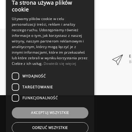
Ta strona używa plików
cookie
Używamy plików cookie w celu
personalizacji treści, reklam i analizy
naszego ruchu. Udostępniamy również
informacje o tym, jak korzystasz z naszej
witryny, naszym partnerom reklamowym i
analitycznym, którzy mogą łączyć je z
innymi informacjami, które im przekazałeś
E
lub które zebrali w wyniku korzystania przez
B
Ciebie z ich usług.
Dowiedz się więcej
WYDAJNOŚĆ
TARGETOWANIE
FUNKCJONALNOŚĆ
AKCEPTUJ WSZYSTKIE
ODRZUĆ WSZYSTKIE