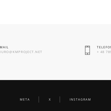
MAIL
TELEFO
IURO@KMPROJECT.NET
+ 48 78
META
X
INSTAGRAM