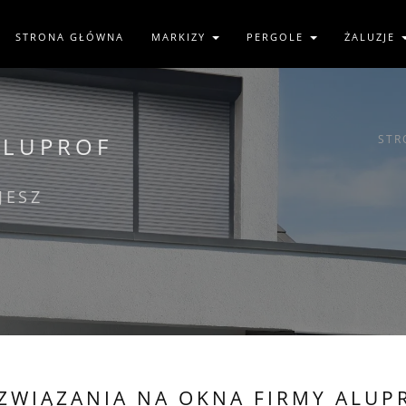
STRONA GŁÓWNA
MARKIZY
PERGOLE
ŻALUZJE
STR
ALUPROF
JESZ
ZWIĄZANIA NA OKNA FIRMY ALUP